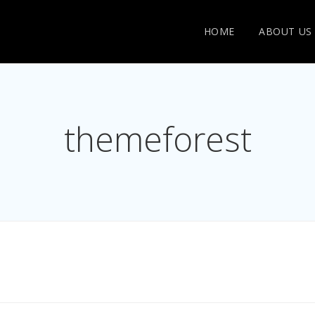
HOME
ABOUT US
themeforest