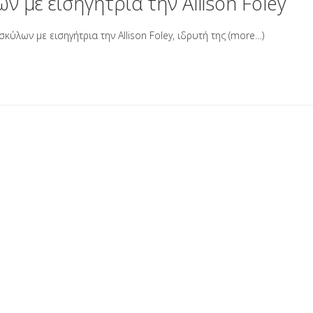
 με εισηγήτρια την Allison Foley
λων με εισηγήτρια την Allison Foley, ιδρυτή της
(more…)