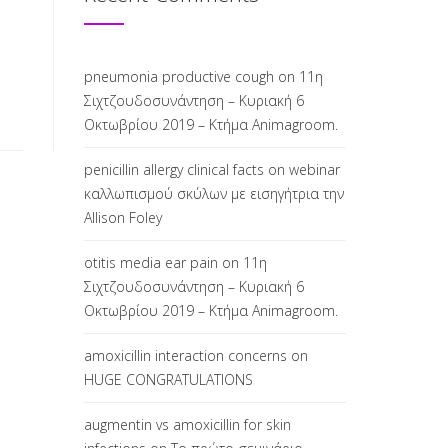
pneumonia productive cough
on
11η
Σιχτζουδοσυνάντηση – Κυριακή 6
Οκτωβρίου 2019 – Κτήμα Animagroom.
penicillin allergy clinical facts
on
webinar
καλλωπισμού σκύλων με εισηγήτρια την
Allison Foley
otitis media ear pain
on
11η
Σιχτζουδοσυνάντηση – Κυριακή 6
Οκτωβρίου 2019 – Κτήμα Animagroom.
amoxicillin interaction concerns
on
HUGE CONGRATULATIONS
augmentin vs amoxicillin for skin